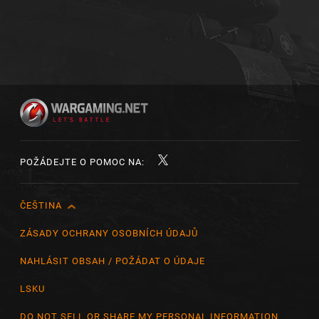
POŽÁDEJTE O POMOC NA:
ČEŠTINA
English
Čeština
ZÁSADY OCHRANY OSOBNÍCH ÚDAJŮ
Deutsch
NAHLÁSIT OBSAH / POŽÁDAT O ÚDAJE
Español
LSKU
Español (México)
DO NOT SELL OR SHARE MY PERSONAL INFORMATION