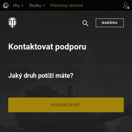
Hry
Služby
Prémiový obchod
Podpora pro hráče
NABÍDKA
Hledat
Kontaktovat podporu
Jaký druh potíží máte?
POKRAČOVAT