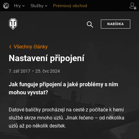
Hry
Služby
Prémiový obchod
Podpora pro hráče
NABÍDKA
Hledat
Všechny články
Nastavení připojení
7. zář 2017
25. čvc 2024
Jak funguje připojení a jaké problémy s ním
mohou vyvstat?
Datové balíčky procházejí na cestě z počítače k herní
službě skrze mnoho uzlů. Jinak řečeno – od několika
uzlů až po několik desítek.