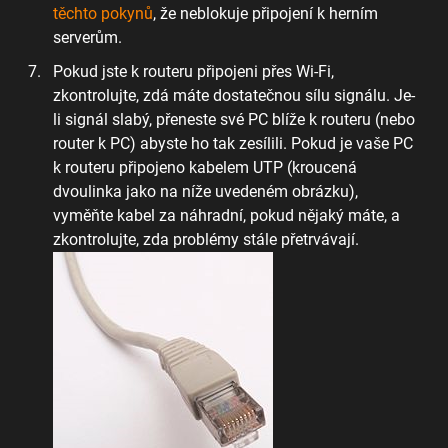
těchto pokynů
, že neblokuje připojení k herním
serverům.
Pokud jste k routeru připojeni přes Wi-Fi,
zkontrolujte, zdá máte dostatečnou sílu signálu. Je-
li signál slabý, přeneste své PC blíže k routeru (nebo
router k PC) abyste ho tak zesílili. Pokud je vaše PC
k routeru připojeno kabelem UTP (kroucená
dvoulinka jako na níže uvedeném obrázku),
vyměňte kabel za náhradní, pokud nějaký máte, a
zkontrolujte, zda problémy stále přetrvávají.