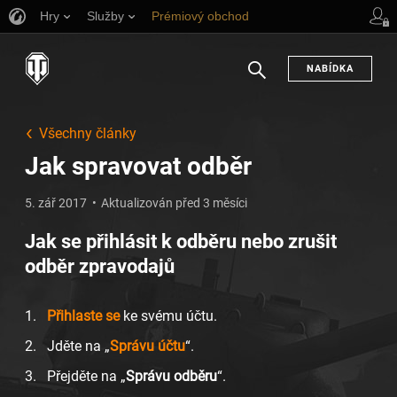
Hry
Služby
Prémiový obchod
Podpora pro hráče
NABÍDKA
Hledat
Všechny články
Jak spravovat odběr
5. zář 2017
Aktualizován před 3 měsíci
Jak se přihlásit k odběru nebo zrušit
odběr zpravodajů
Přihlaste se
ke svému účtu.
Jděte na „
Správu účtu
“.
Přejděte na „
Správu odběru
“.