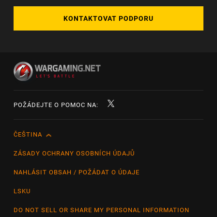
KONTAKTOVAT PODPORU
POŽÁDEJTE O POMOC NA:
ČEŠTINA
English
Čeština
ZÁSADY OCHRANY OSOBNÍCH ÚDAJŮ
Deutsch
NAHLÁSIT OBSAH / POŽÁDAT O ÚDAJE
Español
LSKU
Español (México)
DO NOT SELL OR SHARE MY PERSONAL INFORMATION
Français