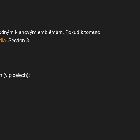
nevhodným klanovým emblémům. Pokud k tomuto
dla
.
Section 3
 (v pixelech):