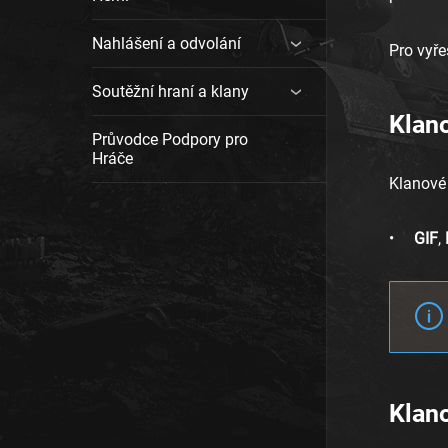
Nahlášení a odvolání
Pro vyř
Soutěžní hraní a klany
Klan
Průvodce Podpory pro
Hráče
Klanové
GIF
,
Klan