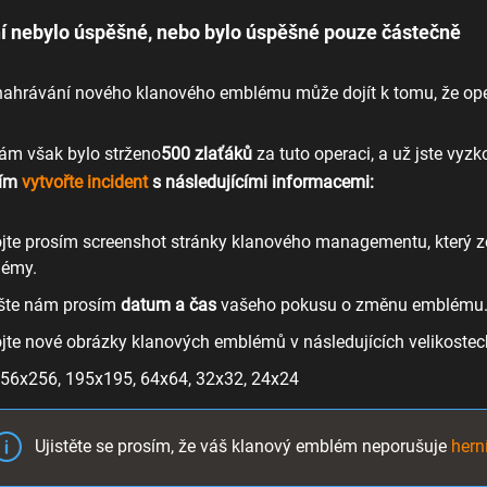
í nebylo úspěšné, nebo bylo úspěšné pouze částečně
ahrávání nového klanového emblému může dojít k tomu, že ope
ám však bylo strženo
500 zlaťáků
za tuto operaci, a už jste vyz
sím
vytvořte incident
s následujícími informacemi:
ojte prosím screenshot stránky klanového managementu, který
lémy.
šte nám prosím
datum a čas
vašeho pokusu o změnu emblému
ojte nové obrázky klanových emblémů v následujících velikostech
56x256, 195x195, 64x64, 32x32, 24x24
Ujistěte se prosím, že váš klanový emblém neporušuje
hern