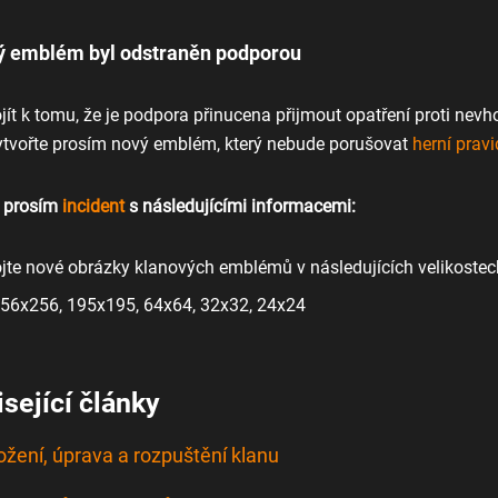
ý emblém byl odstraněn podporou
jít k tomu, že je podpora přinucena přijmout opatření proti 
vytvořte prosím nový emblém, který nebude porušovat
herní pravi
e prosím
incident
s následujícími informacemi:
ojte nové obrázky klanových emblémů v následujících velikostech
56x256, 195x195, 64x64, 32x32, 24x24
sející články
ožení, úprava a rozpuštění klanu