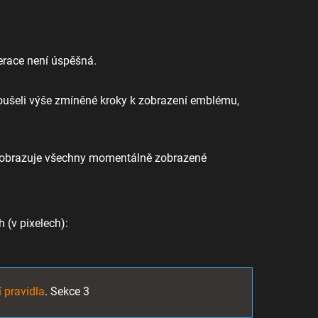
race není úspěšná.
koušeli výše zmíněné kroky k zobrazení emblému,
 zobrazuje všechny momentálně zobrazené
.
 (v pixelech):
í pravidla
. Sekce 3