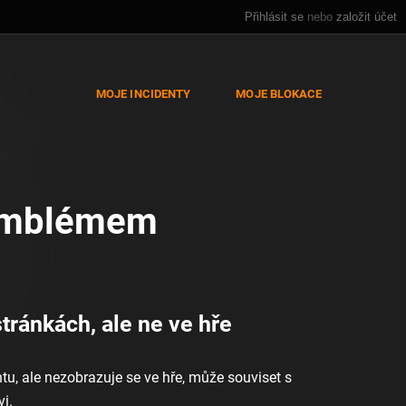
Přihlásit se
nebo
založit účet
MOJE INCIDENTY
MOJE BLOKACE
emblémem
ránkách, ale ne ve hře
, ale nezobrazuje se ve hře, může souviset s
i.