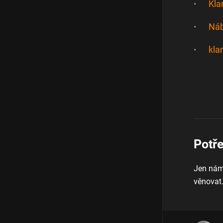
Kla
Náb
kla
Potř
Jen nám
věnovat