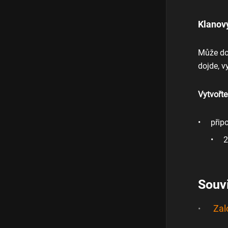
Klanov
Může do
dojde, 
Vytvořt
přip
2
Souvi
Zal