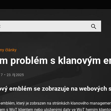
ny články
m problém s klanovým 
17
23. říj 2025
ový emblém se zobrazuje na webových st
 emblém, který je zobrazen na stránkách klanového managementu
em s WoT klientem nebo uloženými daty ve WoT herním klientov