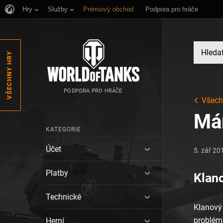
Hry
Služby
Prémiový obchod
Podpora pro hráče
VŠECHNY HRY
PODPORA PRO HRÁČE
Všech
Má
KATEGORIE
Účet
5. zář 20
Platby
Klan
Technické
Klanový
problém
Herní