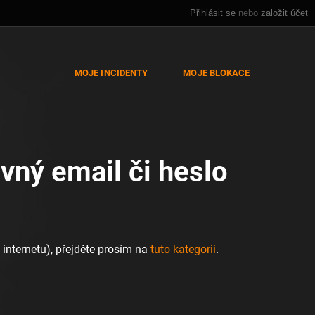
Přihlásit se
nebo
založit účet
MOJE INCIDENTY
MOJE BLOKACE
vný email či heslo
 internetu), přejděte prosím na
tuto kategorii
.