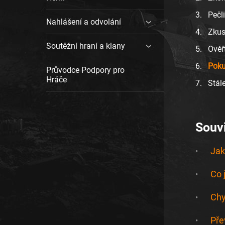
Pečl
Nahlášení a odvolání
Zkust
Soutěžní hraní a klany
Ověř
Poku
Průvodce Podpory pro
Hráče
Stál
Souvi
Jak
Co 
Chy
Pře