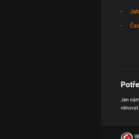
Jak
Čas
Potř
Jen nám
věnovat