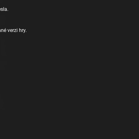
sla.
é verzi hry.