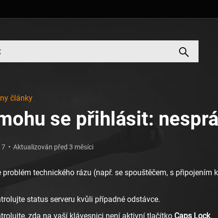
ny články
ohu se přihlásit: nesprá
17
Aktualizován před 3 měsíci
 problém technického rázu (např. se spouštěčem, s připojením k
trolujte status serveru kvůli případné odstávce.
rolujte, zda na vaší klávesnici není aktivní tlačítko
Caps Lock
.