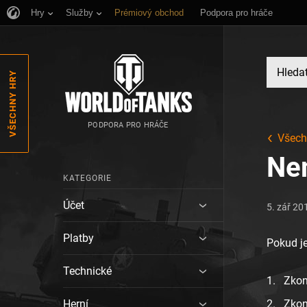
Hry
Služby
Prémiový obchod
Podpora pro hráče
VŠECHNY HRY
PODPORA PRO HRÁČE
Všech
Nem
KATEGORIE
Účet
5. zář 20
Platby
Pokud je
Technické
Zkon
Herní
Zkont