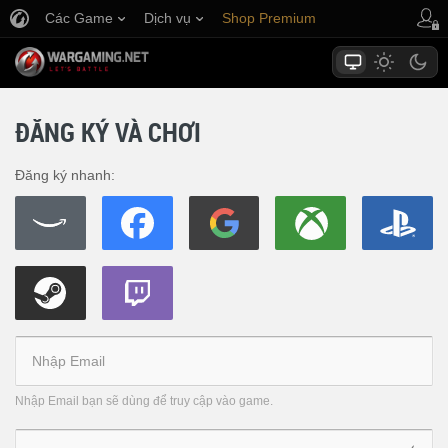
Các Game
Dịch vụ
Shop Premium
Hỗ trợ Người chơi
ĐĂNG KÝ VÀ CHƠI
Đăng ký nhanh:
Nhập Email bạn sẽ dùng để truy cập vào game.