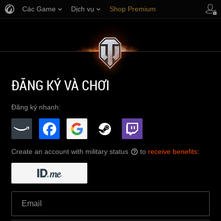
Các Game
Dịch vụ
Shop Premium
Hỗ trợ Người chơi
ĐĂNG KÝ VÀ CHƠI
Đăng ký nhanh:
Create an account with military status
to
receive benefits
:
?