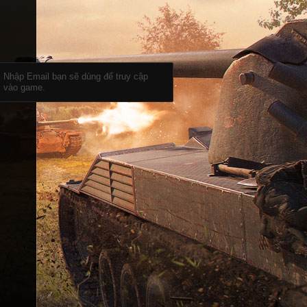
Nhập Email bạn sẽ dùng để truy cập
vào game.