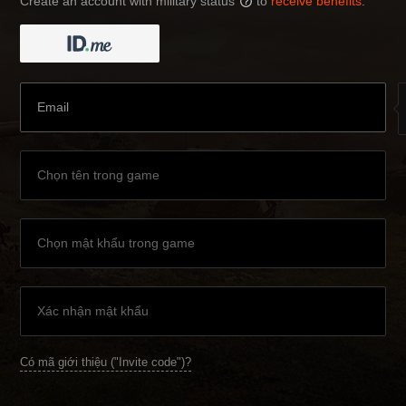
Create an account with military status
to
receive benefits
:
?
Có mã giới thiệu ("Invite code")?