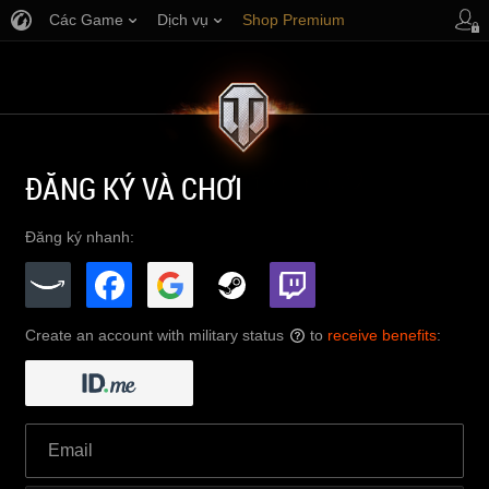
Các Game
Dịch vụ
Shop Premium
Hỗ trợ Người chơi
ĐĂNG KÝ VÀ CHƠI
Đăng ký nhanh:
Create an account with military status
to
receive benefits
:
?