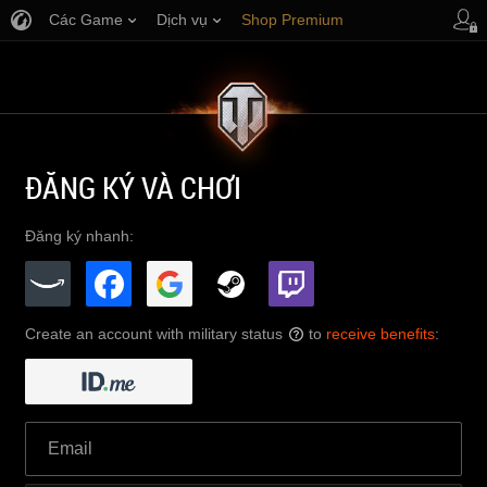
Các Game
Dịch vụ
Shop Premium
Hỗ trợ Người chơi
ĐĂNG KÝ VÀ CHƠI
Đăng ký nhanh:
Create an account with military status
to
receive benefits
:
?