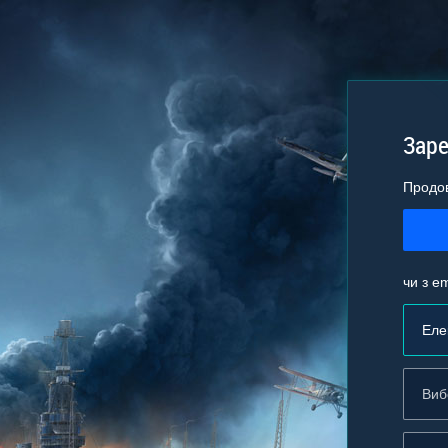
Заре
Продо
чи з em