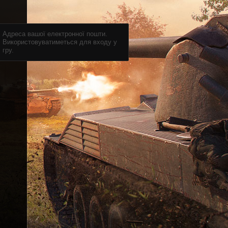
Адреса вашої електронної пошти.
Використовуватиметься для входу у
гру.