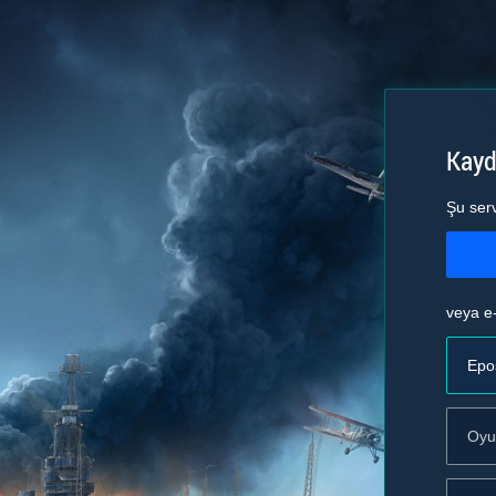
Kayd
Şu ser
veya e