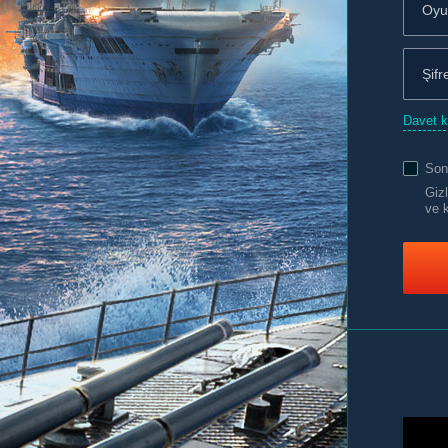
Davet 
Son
Gizl
ve 