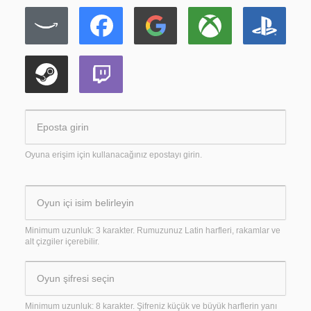
Oyuna erişim için kullanacağınız epostayı girin.
Minimum uzunluk: 3 karakter. Rumuzunuz Latin harfleri, rakamlar ve
alt çizgiler içerebilir.
Minimum uzunluk: 8 karakter. Şifreniz küçük ve büyük harflerin yanı