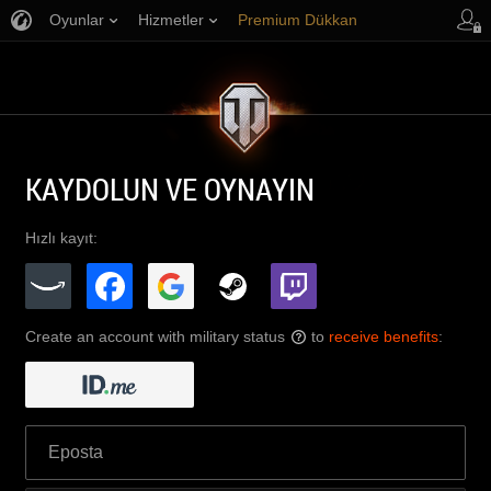
Oyunlar
Hizmetler
Premium Dükkan
Oyuncu Desteği
KAYDOLUN VE OYNAYIN
Hızlı kayıt:
Create an account with military status
to
receive benefits
:
?