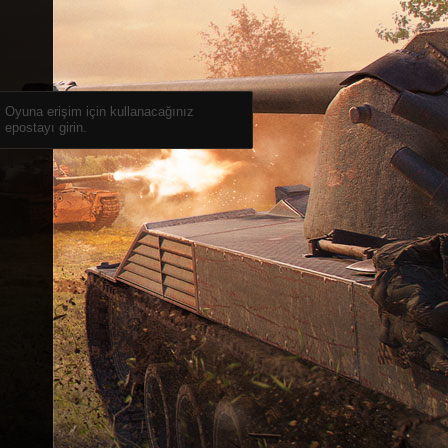
Oyuna erişim için kullanacağınız
epostayı girin.