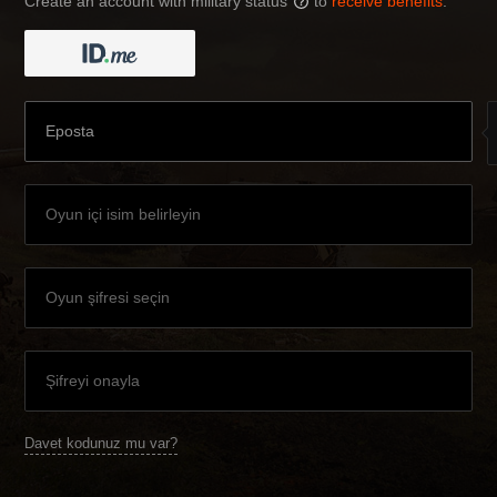
Create an account with military status
to
receive benefits
:
?
Davet kodunuz mu var?