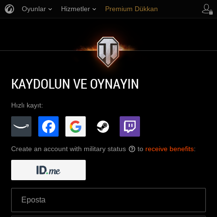
Oyunlar
Hizmetler
Premium Dükkan
Oyuncu Desteği
KAYDOLUN VE OYNAYIN
Hızlı kayıt:
Create an account with military status
to
receive benefits
:
?