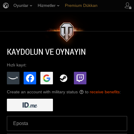
Oyunlar
Hizmetler
Premium Dükkan
Oyuncu Desteği
KAYDOLUN VE OYNAYIN
Hızlı kayıt:
Create an account with military status
to
receive benefits
:
?