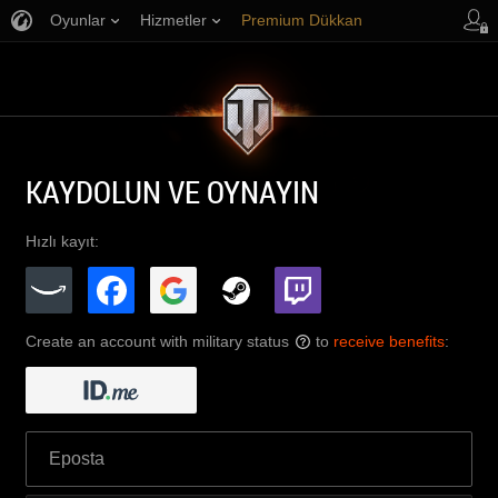
Oyunlar
Hizmetler
Premium Dükkan
Oyuncu Desteği
KAYDOLUN VE OYNAYIN
Hızlı kayıt:
Create an account with military status
to
receive benefits
:
?