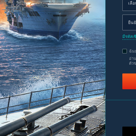
มีรหัสเ
ฉัน
อ่า
ตัว