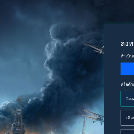
ลงท
ดำเนิน
หรือด้ว