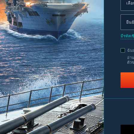
มีรหัสเ
ฉัน
อ่า
ตัว