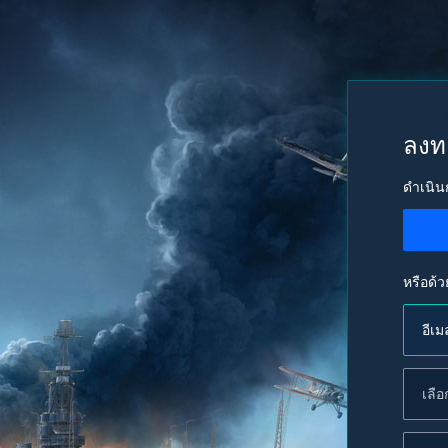
ลงท
ดำเนิน
หรือด้ว