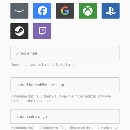
Unesi email adresu koju ćeš koristiti u igri.
Minimalna dužina: 3 znakova. Tvoje ime može sadržati znakove
Abecede, cifre i donje crte.
Minimalna dužina: 8 karaktera. Tvoja šifra mora da sadrži mala slova,