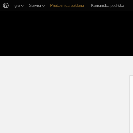
Igre
Servisi
Prodavnica poklona
Korisnička podrška