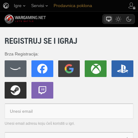
Igre
Servisi
Prodavnica poklona
Korisnička podrška
REGISTRUJ SE I IGRAJ
Brza Registracija:
Unesi email adresu koju ćeš koristiti u igri.