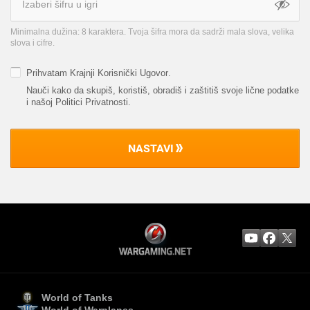
Minimalna dužina: 8 karaktera. Tvoja šifra mora da sadrži mala slova, velika
slova i cifre.
Prihvatam
Krajnji Korisnički Ugovor
.
Nauči kako da skupiš, koristiš, obradiš i zaštitiš svoje lične podatke
i našoj Politici Privatnosti
.
NASTAVI
World of Tanks