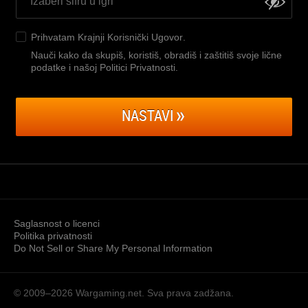
Prihvatam
Krajnji Korisnički Ugovor
.
Nauči kako da skupiš, koristiš, obradiš i zaštitiš svoje lične
podatke i našoj Politici Privatnosti
.
NASTAVI
Saglasnost o licenci
Politika privatnosti
Do Not Sell or Share My Personal Information
© 2009–2026
Wargaming.net.
Sva prava zadžana.