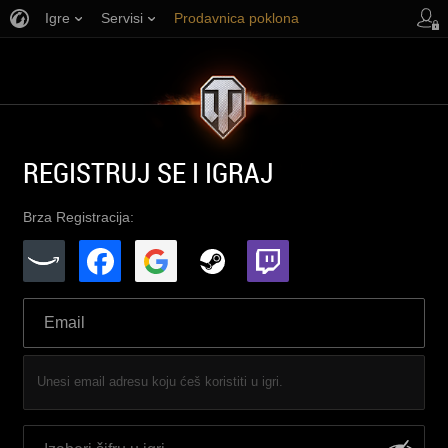
Igre
Servisi
Prodavnica poklona
Korisnička podrška
REGISTRUJ SE I IGRAJ
Brza Registracija:
Unesi email adresu koju ćeš koristiti u igri.