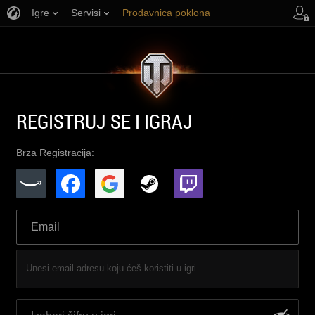
Igre
Servisi
Prodavnica poklona
Korisnička podrška
REGISTRUJ SE I IGRAJ
Brza Registracija:
Unesi email adresu koju ćeš koristiti u igri.