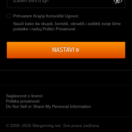
Prihvatam
Krajnji Korisnički Ugovor
.
Nauči kako da skupiš, koristiš, obradiš i zaštitiš svoje lične
podatke i našoj Politici Privatnosti
.
NASTAVI
Saglasnost o licenci
Politika privatnosti
Do Not Sell or Share My Personal Information
© 2009–2026
Wargaming.net.
Sva prava zadžana.