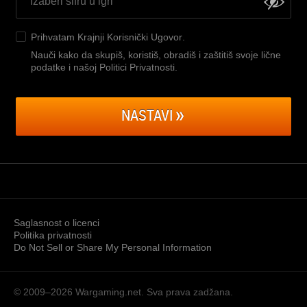
Prihvatam
Krajnji Korisnički Ugovor
.
Nauči kako da skupiš, koristiš, obradiš i zaštitiš svoje lične
podatke i našoj Politici Privatnosti
.
NASTAVI
Saglasnost o licenci
Politika privatnosti
Do Not Sell or Share My Personal Information
© 2009–2026
Wargaming.net.
Sva prava zadžana.