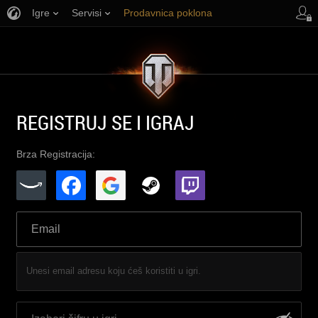
Igre
Servisi
Prodavnica poklona
Korisnička podrška
REGISTRUJ SE I IGRAJ
Brza Registracija:
Unesi email adresu koju ćeš koristiti u igri.