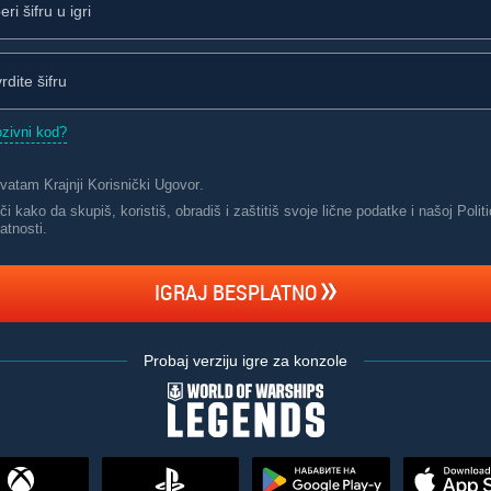
zivni kod?
hvatam
Krajnji Korisnički Ugovor
.
i kako da skupiš, koristiš, obradiš i zaštitiš svoje lične podatke i našoj Politi
atnosti
.
IGRAJ BESPLATNO
Probaj verziju igre za konzole