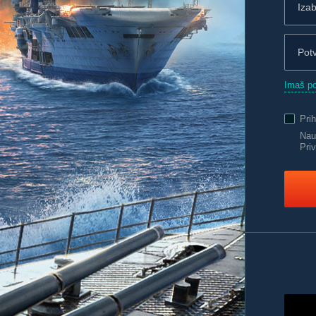
Imaš po
Pri
Nauč
Priv