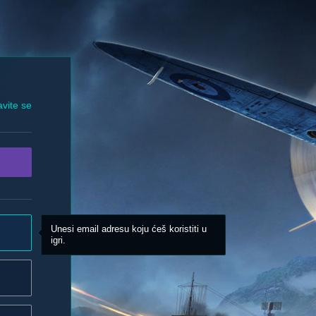
avite se
Unesi email adresu koju ćeš koristiti u
igri.