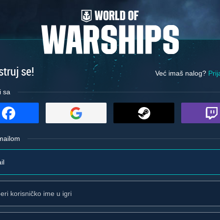
truj se!
Već imaš nalog?
Prij
i sa
emailom