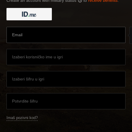
Create an account with military status
to
receive benefits
:
?
Imaš pozivni kod?