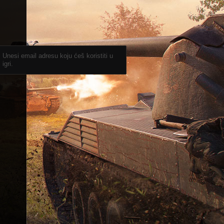
Unesi email adresu koju ćeš koristiti u
igri.