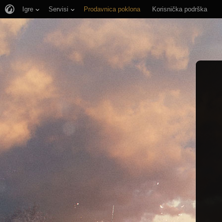
Igre
Servisi
Prodavnica poklona
Korisnička podrška