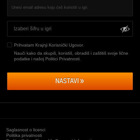
Unesi email adresu koju ćeš koristiti u igri.
Prihvatam
Krajnji Korisnički Ugovor
.
Nauči kako da skupiš, koristiš, obradiš i zaštitiš svoje lične
podatke i našoj Politici Privatnosti
.
NASTAVI
Saglasnost o licenci
Politika privatnosti