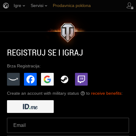
Igre
Servisi
Prodavnica poklona
Korisnička podrška
REGISTRUJ SE I IGRAJ
Brza Registracija:
Create an account with military status
to
receive benefits
:
?