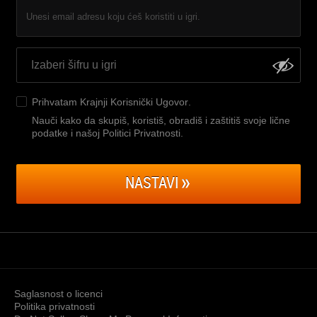
Unesi email adresu koju ćeš koristiti u igri.
Prihvatam
Krajnji Korisnički Ugovor
.
Nauči kako da skupiš, koristiš, obradiš i zaštitiš svoje lične
podatke i našoj Politici Privatnosti
.
NASTAVI
Saglasnost o licenci
Politika privatnosti