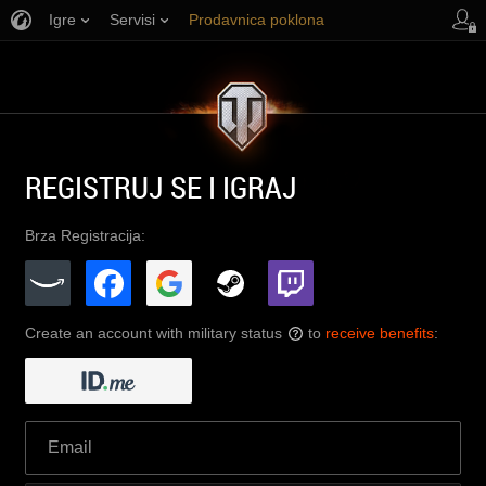
Igre
Servisi
Prodavnica poklona
Korisnička podrška
REGISTRUJ SE I IGRAJ
Brza Registracija:
Create an account with military status
to
receive benefits
:
?