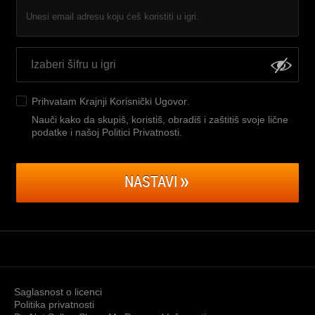
Unesi email adresu koju ćeš koristiti u igri.
Prihvatam
Krajnji Korisnički Ugovor
.
Nauči kako da skupiš, koristiš, obradiš i zaštitiš svoje lične
podatke i našoj Politici Privatnosti
.
NASTAVI
Saglasnost o licenci
Politika privatnosti