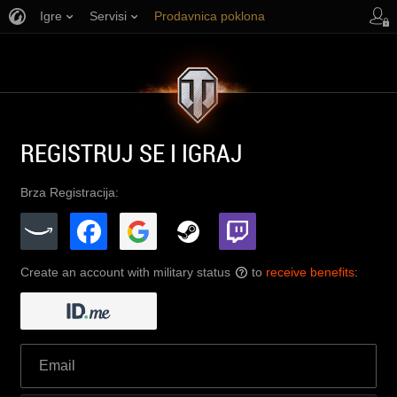
Igre
Servisi
Prodavnica poklona
Korisnička podrška
REGISTRUJ SE I IGRAJ
Brza Registracija:
Create an account with military status
to
receive benefits
:
?