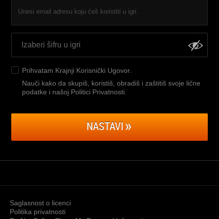
Unesi email adresu koju ćeš koristiti u igri.
Prihvatam
Krajnji Korisnički Ugovor
.
Nauči kako da skupiš, koristiš, obradiš i zaštitiš svoje lične
podatke i našoj Politici Privatnosti
.
NASTAVI
Saglasnost o licenci
Politika privatnosti