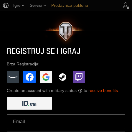
Igre
Servisi
Prodavnica poklona
Korisnička podrška
REGISTRUJ SE I IGRAJ
Brza Registracija:
Create an account with military status
to
receive benefits
:
?