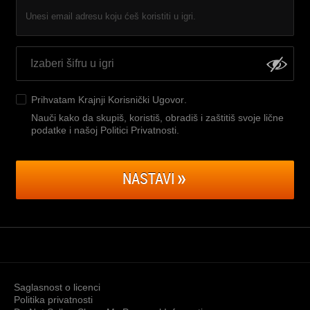
Unesi email adresu koju ćeš koristiti u igri.
Prihvatam
Krajnji Korisnički Ugovor
.
Nauči kako da skupiš, koristiš, obradiš i zaštitiš svoje lične
podatke i našoj Politici Privatnosti
.
NASTAVI
Saglasnost o licenci
Politika privatnosti