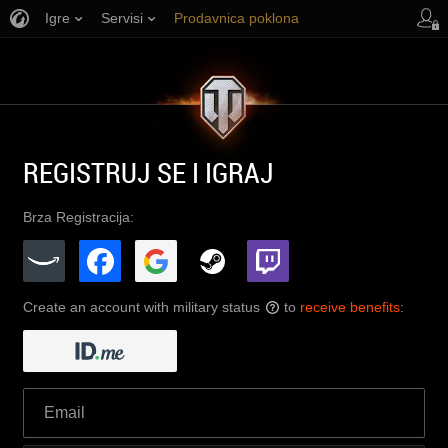
Igre
Servisi
Prodavnica poklona
Korisnička podrška
REGISTRUJ SE I IGRAJ
Brza Registracija:
Create an account with military status
to
receive benefits
:
?