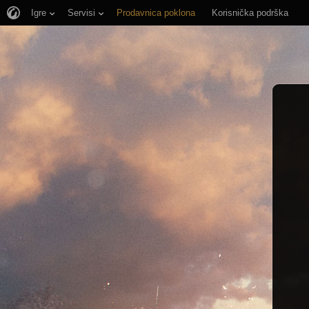
Igre
Servisi
Prodavnica poklona
Korisnička podrška