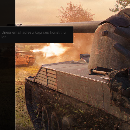
Unesi email adresu koju ćeš koristiti u
igri.