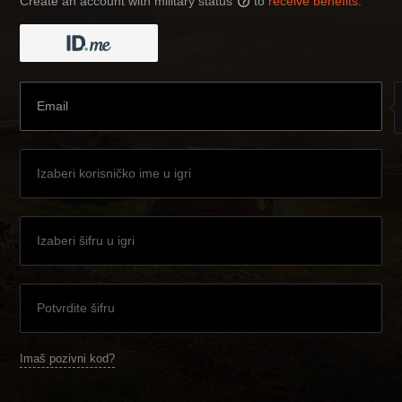
Create an account with military status
to
receive benefits
:
?
Imaš pozivni kod?