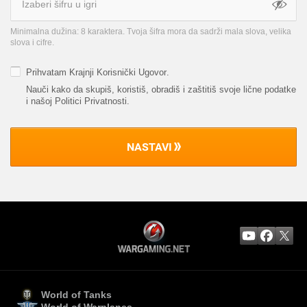
Minimalna dužina: 8 karaktera. Tvoja šifra mora da sadrži mala slova, velika
slova i cifre.
Prihvatam
Krajnji Korisnički Ugovor
.
Nauči kako da skupiš, koristiš, obradiš i zaštitiš svoje lične podatke
i našoj Politici Privatnosti
.
NASTAVI
World of Tanks