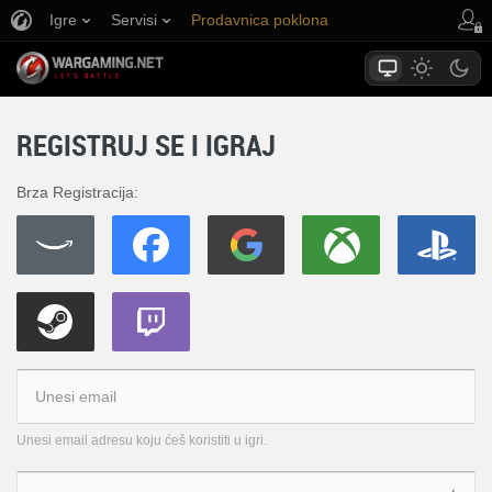
Igre
Servisi
Prodavnica poklona
Korisnička podrška
REGISTRUJ SE I IGRAJ
Brza Registracija:
Unesi email adresu koju ćeš koristiti u igri.