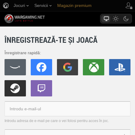
Jocuri
Servicii
Magazin premium
Asistență jucători
ÎNREGISTREAZĂ-TE ȘI JOACĂ
Înregistrare rapidă:
Introdu adresa de e-mail pe care o vei folosi pentru acces în joc.