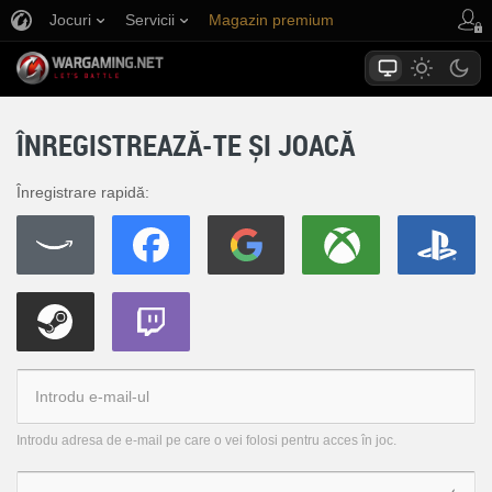
Jocuri
Servicii
Magazin premium
Asistență jucători
ÎNREGISTREAZĂ-TE ȘI JOACĂ
Înregistrare rapidă:
Introdu adresa de e-mail pe care o vei folosi pentru acces în joc.