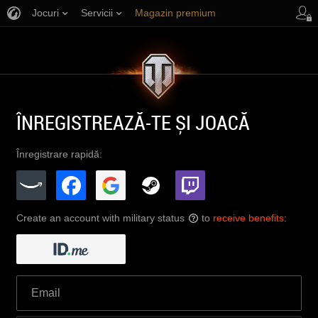
Jocuri
Servicii
Magazin premium
Asistență jucători
ÎNREGISTREAZĂ-TE ȘI JOACĂ
Înregistrare rapidă:
Create an account with military status
to
receive benefits
:
?