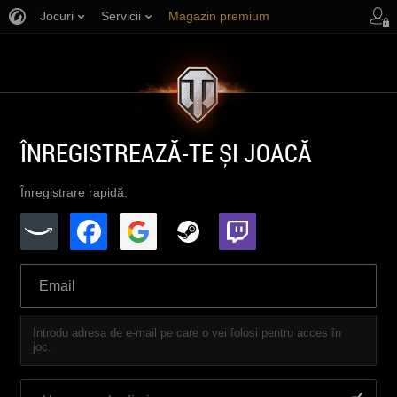
Jocuri
Servicii
Magazin premium
Asistență jucători
ÎNREGISTREAZĂ-TE ȘI JOACĂ
Înregistrare rapidă:
Introdu adresa de e-mail pe care o vei folosi pentru acces în
joc.