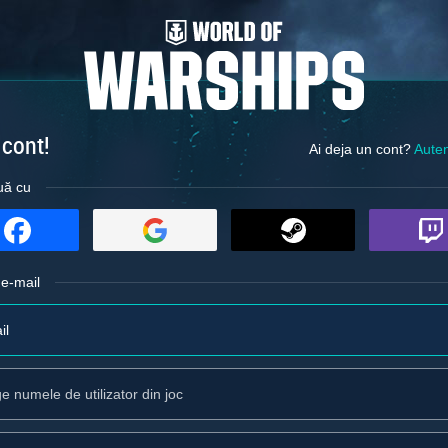
 cont!
Ai deja un cont?
Auten
uă cu
 e-mail