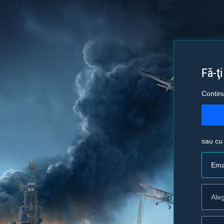
Fă-ți
Contin
sau cu