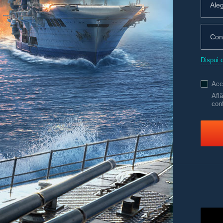
Dispui 
Acc
Afl
conf