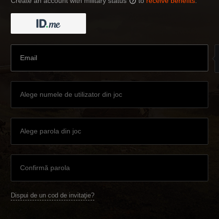
Create an account with military status
to
receive benefits
:
?
Dispui de un cod de invitaţie?