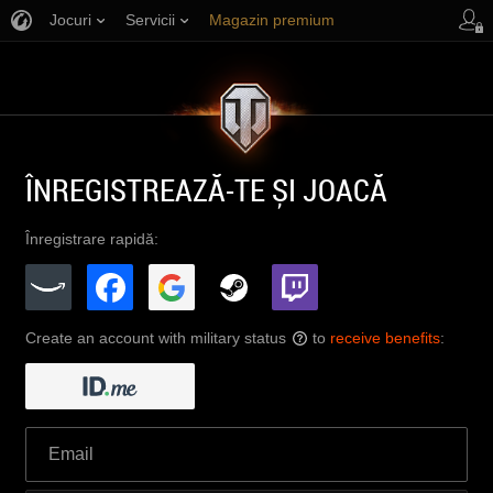
Jocuri
Servicii
Magazin premium
Asistență jucători
ÎNREGISTREAZĂ-TE ȘI JOACĂ
Înregistrare rapidă:
Create an account with military status
to
receive benefits
:
?