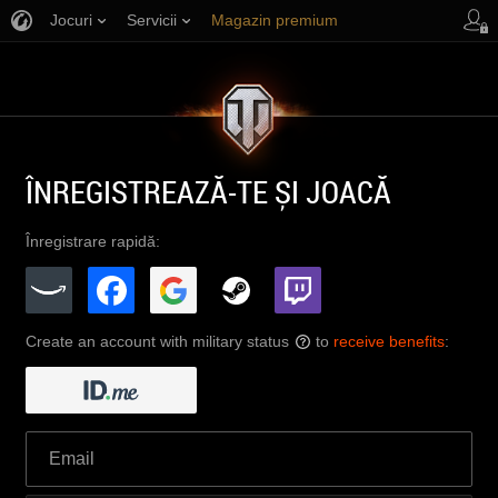
Jocuri
Servicii
Magazin premium
Asistență jucători
ÎNREGISTREAZĂ-TE ȘI JOACĂ
Înregistrare rapidă:
Create an account with military status
to
receive benefits
:
?