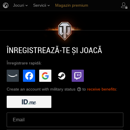
Jocuri
Servicii
Magazin premium
Asistență jucători
ÎNREGISTREAZĂ-TE ȘI JOACĂ
Înregistrare rapidă:
Create an account with military status
to
receive benefits
:
?