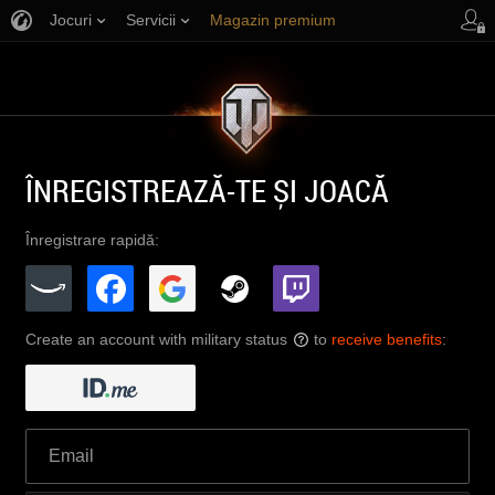
Jocuri
Servicii
Magazin premium
Asistență jucători
ÎNREGISTREAZĂ-TE ȘI JOACĂ
Înregistrare rapidă:
Create an account with military status
to
receive benefits
:
?