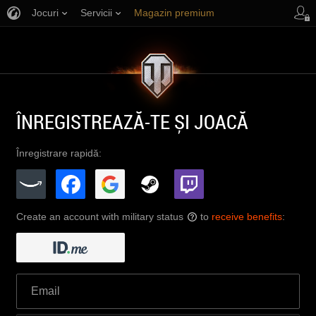
Jocuri
Servicii
Magazin premium
Asistență jucători
ÎNREGISTREAZĂ-TE ȘI JOACĂ
Înregistrare rapidă:
Create an account with military status
to
receive benefits
:
?