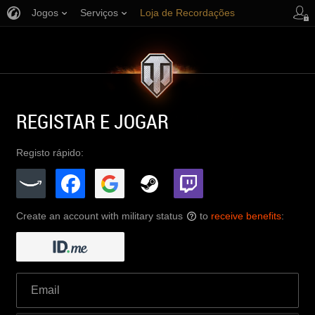
Jogos
Serviços
Loja de Recordações
Apoio ao Jogador
REGISTAR E JOGAR
Registo rápido:
Create an account with military status
to
receive benefits
:
?