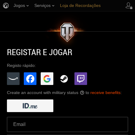
Jogos
Serviços
Loja de Recordações
Apoio ao Jogador
REGISTAR E JOGAR
Registo rápido:
Create an account with military status
to
receive benefits
:
?