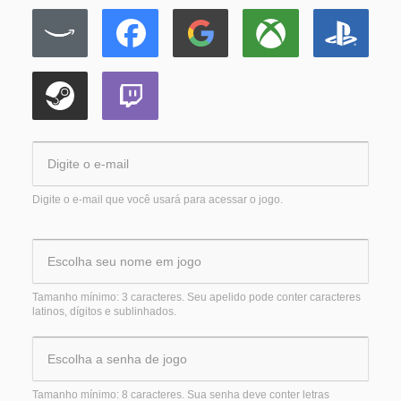
Digite o e-mail que você usará para acessar o jogo.
Tamanho mínimo: 3 caracteres. Seu apelido pode conter caracteres
latinos, dígitos e sublinhados.
Tamanho mínimo: 8 caracteres. Sua senha deve conter letras