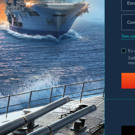
Tem cód
Eu 
Sai
nos